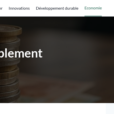
Economie
er
Innovations
Développement durable
mplement