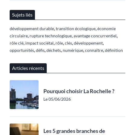
Sujets liés
,
,
développement durable
transition écologique
économie
,
,
,
circulaire
rupture technologique
avantage concurrentiel
,
,
,
,
,
rôle clé
impact sociétal
rôle
clés
développement
,
,
,
,
,
opportunités
défis
déchets
numérique
connaître
définition
Articles récents
Pourquoi choisir La Rochelle ?
Le 05/06/2026
Les 5 grandes branches de